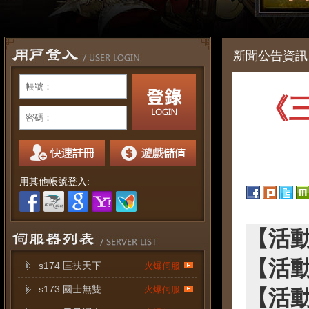
新聞公告資訊
帳號：
《
密碼：
用其他帳號登入:
【活
【活
s174 匡扶天下
火爆伺服
s173 國士無雙
火爆伺服
【活