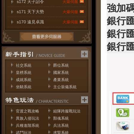
s172 天子詔令
火爆伺服
強加
s171 天下大勢
火爆伺服
銀行匯
s170 遠見卓識
火爆伺服
銀行匯
銀行匯
社交系統
爵位系統
皇榜系統
國家系統
成就系統
產業系統
坐騎系統
主公裝備系統
官渡之戰攻略
組隊跨服戰玩法
異族入侵玩法
獸魂系統
兵種進階系統
兵法系統
武鬥玩法
求賢系統