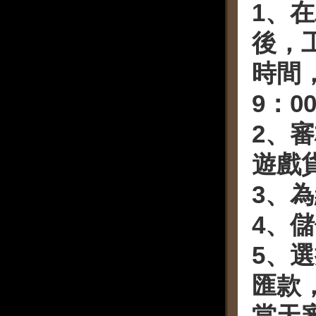
1、在
後，
時間
9：0
2、
遊戲
3、
4、
5、
匯款